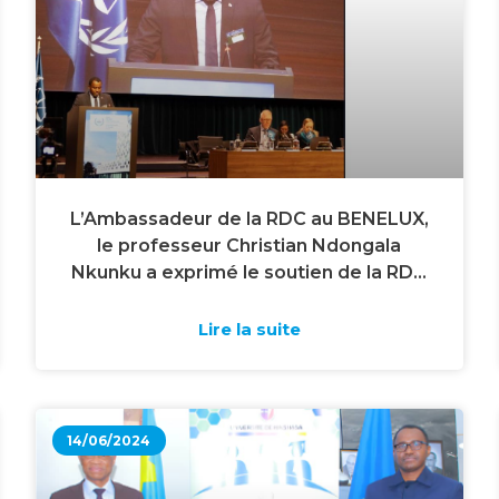
L’Ambassadeur de la RDC au BENELUX,
le professeur Christian Ndongala
Nkunku a exprimé le soutien de la RDC
en faveur de la pénalisation de
l’Ecocide.
Lire la suite
14/06/2024