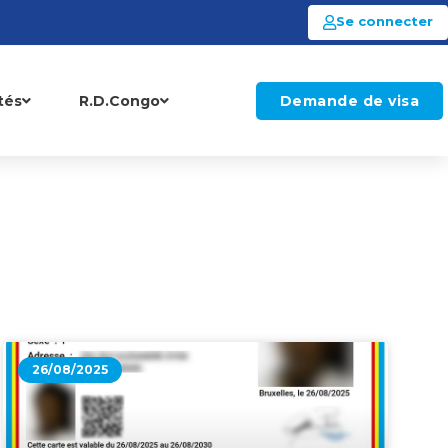
Se connecter
tés
R.D.Congo
Demande de visa
ommuniqués
Vidéothèque
ention
ts (retrait)
ntre culturel
es
26/08/2025
ention
plir