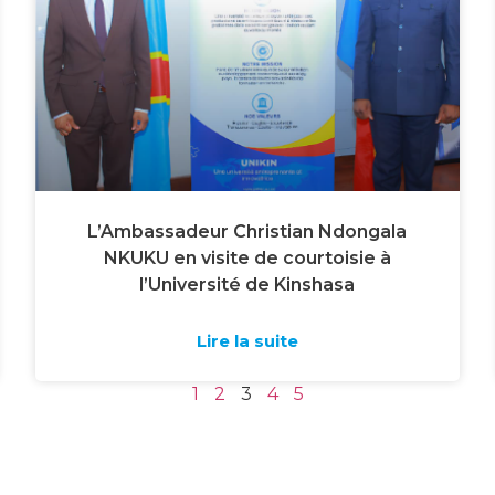
L’Ambassadeur Christian Ndongala
NKUKU en visite de courtoisie à
l’Université de Kinshasa
Lire la suite
1
2
3
4
5