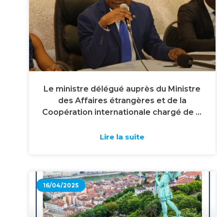
Le ministre délégué auprès du Ministre
des Affaires étrangères et de la
Coopération internationale chargé de la
Francophonie et de la Diaspora, M
Crispin Mbadu Phanzu s’est entretenu
Lire la suite
avec les membres de la diaspora
congolaise de Belgique.
16/04/2025