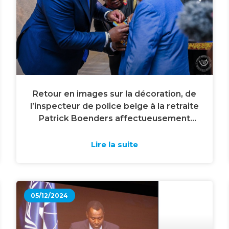
Retour en images sur la décoration, de
l’inspecteur de police belge à la retraite
Patrick Boenders affectueusement
appelé » Monsieur Congo » du titre d’
Officier dans l’ordre national des héros
Lire la suite
nationaux Kabila-Lumumba.
05/12/2024