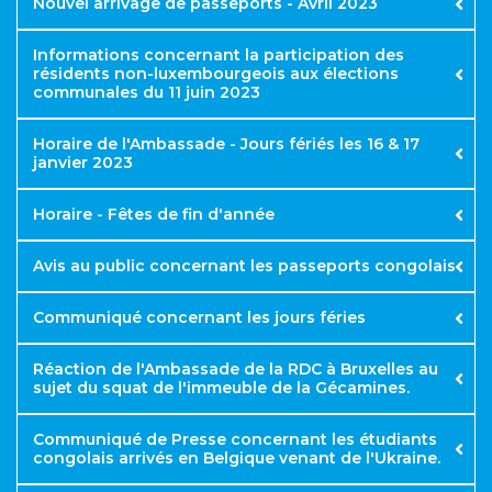
Nouvel arrivage de passeports - Avril 2023
Informations concernant la participation des
résidents non-luxembourgeois aux élections
communales du 11 juin 2023
Retrait de passeports
Horaire de l'Ambassade - Jours fériés les 16 & 17
janvier 2023
Horaire - Fêtes de fin d'année
Avis au public concernant les passeports congolais
Communiqué concernant les jours féries
Réaction de l'Ambassade de la RDC à Bruxelles au
sujet du squat de l'immeuble de la Gécamines.
Samedi 1 janvier : Jour de l’An
Mardi 4 janvier : Journée des Martyr
Communiqué de Presse concernant les étudiants
Dimanche 16 janvier : Fête des Héros Nationaux
congolais arrivés en Belgique venant de l'Ukraine.
(Laurent Kabila)