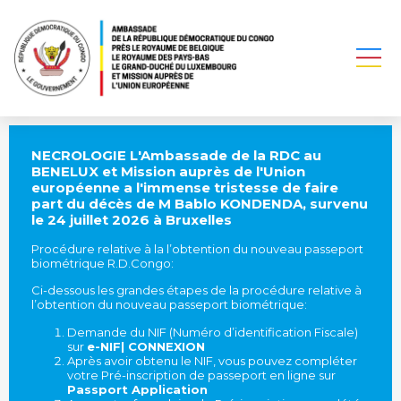
NECROLOGIE L'Ambassade de la RDC au
BENELUX et Mission auprès de l'Union
européenne a l'immense tristesse de faire
part du décès de M Bablo KONDENDA, survenu
le 24 juillet 2026 à Bruxelles
Procédure relative à la l’obtention du nouveau passeport
biométrique R.D.Congo:
Ci-dessous les grandes étapes de la procédure relative à
l’obtention du nouveau passeport biométrique:
Demande du NIF (Numéro d’identification Fiscale)
sur
e-NIF| CONNEXION
Après avoir obtenu le NIF, vous pouvez compléter
votre Pré-inscription de passeport en ligne sur
Passport Application