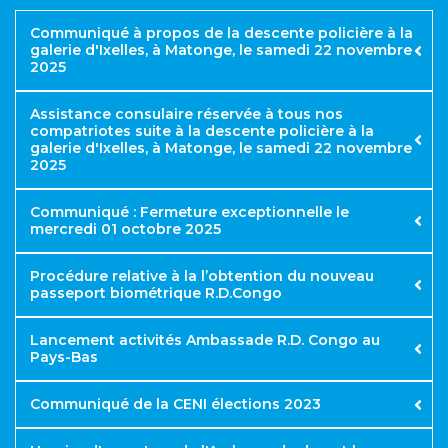
Communiqué à propos de la descente policière à la
galerie d'Ixelles, à Matonge, le samedi 22 novembre
2025
Assistance consulaire réservée à tous nos
compatriotes suite à la descente policière à la
galerie d'Ixelles, à Matonge, le samedi 22 novembre
2025
Communiqué : Fermeture exceptionnelle le
mercredi 01 octobre 2025
Procédure relative à la l’obtention du nouveau
passeport biométrique R.D.Congo
Lancement activités Ambassade R.D. Congo au
Pays-Bas
Communiqué de la CENI élections 2023
https://app.dgirdc.cd/e-nif
https://www.passeport.gouv.cd