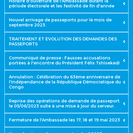
Horaire d'ouverture de l'Ambassade durant la
période électorale et les festivité de fin d'année
https://passeport.equitybcdc.cd
N.B
Nouvel arrivage de passeports pour le mois de
https://ambardc.be/rendez-vous-passeport/
https://ambardc.be/conditions-
septembre 2023.
dobtention
TRAITEMENT ET EVOLUTION DES DEMANDES DES
PASSEPORTS
COMMUNIQUE
Communiqué de presse : Fausses accusations
Retrait de passeports
portées à l'encontre du Président Félix Tshisekedi
Annulation : Célébration du 63ème anniversaire de
l'indépendance de la République Démocratique du
Congo
Reprise des opérations de demande de passeport
le 05/06/2023 suite à une mise à jour du serveur.​
Fermeture de l'Ambassade les 17, 18 et 19 mai 2023