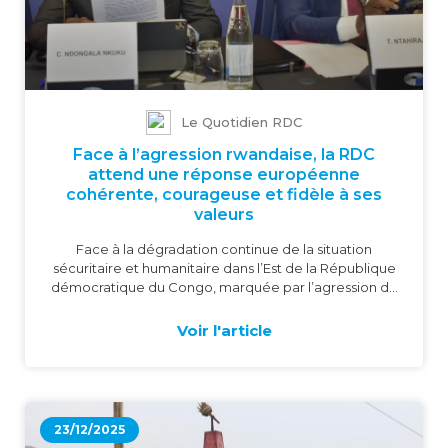
Le Quotidien RDC
Face à l’agression rwandaise, la RDC
attend une réponse européenne
cohérente, courageuse et fidèle à ses
valeurs
Face à la dégradation continue de la situation
sécuritaire et humanitaire dans l’Est de la République
démocratique du Congo, marquée par l’agression du
Rwanda sous couvert du mouvement M23,
l’Ambassadeur de la RDC auprès de l’Union
Voir l'article
européenne, Christian Ndongala
23/12/2025