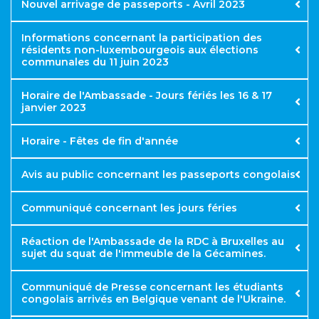
Nouvel arrivage de passeports - Avril 2023
Informations concernant la participation des
résidents non-luxembourgeois aux élections
communales du 11 juin 2023
Retrait de passeports
Horaire de l'Ambassade - Jours fériés les 16 & 17
janvier 2023
Horaire - Fêtes de fin d'année
Avis au public concernant les passeports congolais
Communiqué concernant les jours féries
Réaction de l'Ambassade de la RDC à Bruxelles au
sujet du squat de l'immeuble de la Gécamines.
Samedi 1 janvier : Jour de l’An
Mardi 4 janvier : Journée des Martyr
Communiqué de Presse concernant les étudiants
Dimanche 16 janvier : Fête des Héros Nationaux
congolais arrivés en Belgique venant de l'Ukraine.
(Laurent Kabila)