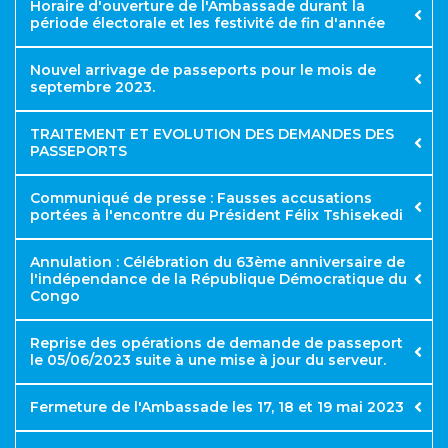
https://www.passeport.gouv.cd
Horaire d'ouverture de l'Ambassade durant la
période électorale et les festivité de fin d'année
https://passeport.equitybcdc.cd
N.B
Nouvel arrivage de passeports pour le mois de
https://ambardc.be/rendez-vous-passeport/
https://ambardc.be/conditions-
septembre 2023.
dobtention
TRAITEMENT ET EVOLUTION DES DEMANDES DES
PASSEPORTS
COMMUNIQUE
Communiqué de presse : Fausses accusations
Retrait de passeports
portées à l'encontre du Président Félix Tshisekedi
Annulation : Célébration du 63ème anniversaire de
l'indépendance de la République Démocratique du
Congo
Reprise des opérations de demande de passeport
le 05/06/2023 suite à une mise à jour du serveur.​
Fermeture de l'Ambassade les 17, 18 et 19 mai 2023