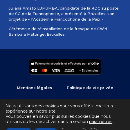
Juliana Amato LUMUMBA, candidate de la RDC au poste
de SG de la Francophonie, a présenté à Bruxelles, son
projet de « l’Académie Francophone de la Paix »
Cérémonie de réinstallation de la fresque de Chéri
Samba à Matonge, Bruxelles
Mentions légales
Politique de vie privée
Copyright © 2022 – 2026 Ambassade de la R.D.Congo en
Nous utilisons des cookies pour vous offrir la meilleure
Belgique, Pays-Bas, Luxembourg | Développement :
expérience sur notre site.
Connectez-Moi, agence web à Liège
Vous pouvez en savoir plus sur les cookies que nous
utilisons ou les désactiver dans la section
paramètres
.