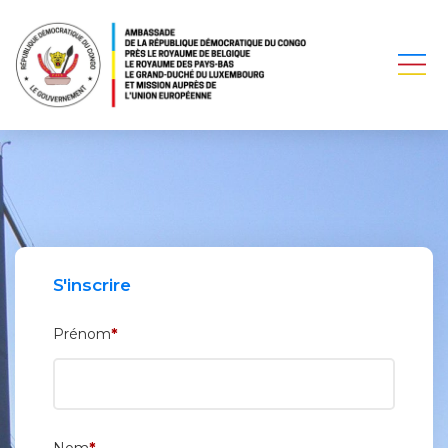
S'inscrire
*
Prénom
*