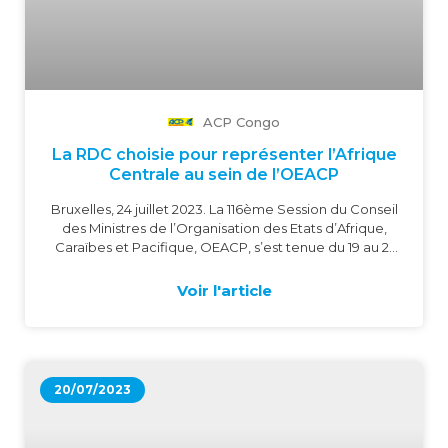
ACP Congo
La RDC choisie pour représenter l’Afrique
Centrale au sein de l’OEACP
Bruxelles, 24 juillet 2023. La 116ème Session du Conseil
des Ministres de l’Organisation des Etats d’Afrique,
Caraïbes et Pacifique, OEACP, s’est tenue du 19 au 21
juillet à Bruxelles. Au cours de ces assises, les
ministres ou leurs délégués ont échangé sur
Voir l'article
certaines questions transversales d’intérêt commun
et examiné un corpus de projet portant décisions et
autres résolutions qu’ils avaient amandé avant
validation. Il appert que dans les discussions, les
ministres se sont accordés pour élever la RDC en
20/07/2023
qualité de représentante de l’Afrique Centrale auprès
de l’OEACP. Pendant un an, la mission de la RDC
consistera à organiser et présider les réunions des