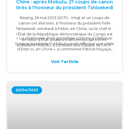
Chine : après Mobutu, 21 coups de canon
tirés à l’honneur du président Tshisekedi
Beijing, 26 mai 2023 (ACP).-
Vingt et un coups de
canon ont été tirés à l’honneur du président Félix
Tshisekedi, vendredi à Pékin, en Chine, où le chef de
l’État de la République démocratique du Congo est
« La cérémonie était grandiose comme à l’époque,
en visite d’Etat, plusieurs décennies après l’ex-
lorsque le président Mobutu avait effectué une visite
président Mobutu, a constaté une équipe de l’ACP.
d’Etat ici, en Chine »
, a commenté Patrick Muyaya,
ministre congolais de la Communication et Médias
présent à Pékin, à propos des coups de canon tirés
Voir l'article
pendant que le président de la RDC était reçu par
son homologue Xi Jinping, au Grand palais de Pékin.
20/04/2023