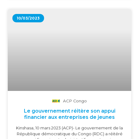
finalement rapatriée en RDC pour des honneurs dus
à l’illustre disparu, sur décision des autorités
congolaises », a déclaré un membre de la famille
10/03/2023
après l’office religieux célébré à la basilique Notre-
Dame de la Basse-Wavre, à Wavre dans le Brabant
wallon.
ACP Congo
Le gouvernement réitère son appui
financier aux entreprises de jeunes
Kinshasa, 10 mars 2023 (ACP)- Le gouvernement de la
République démocratique du Congo (RDC) a réitéré