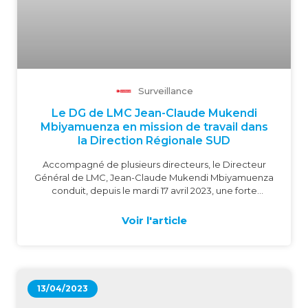
Surveillance
Le DG de LMC Jean-Claude Mukendi
Mbiyamuenza en mission de travail dans
la Direction Régionale SUD
Accompagné de plusieurs directeurs, le Directeur
Général de LMC, Jean-Claude Mukendi Mbiyamuenza
conduit, depuis le mardi 17 avril 2023, une forte
délégation dans l’espace Katanga pour une mission
de service. Cette visite de travail dans la Direction
Voir l'article
Régionale Sud ira après l’étape de Lubumbashi à
Kolwezi dans le Lualaba et à Kalemie dans le
Tanganyika.
13/04/2023