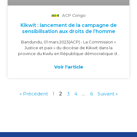
ACP Congo
Kikwit : lancement de la campagne de
sensibilisation aux droits de l’homme
Bandundu, 01 mars 2023(ACP).- La Commission «
Justice et paix » du diocèse de Kikwit dans la
province du Kwilu en République démocratique du
Congo, avec les ONG « La voix des sans voix » et «
Deaoconat »...
Voir l'article
« Précédent
1
2
3
4
…
6
Suivant »