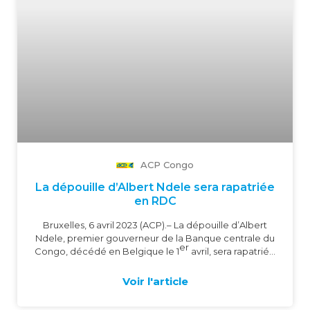
ACP Congo
La dépouille d’Albert Ndele sera rapatriée
en RDC
Bruxelles, 6 avril 2023 (ACP).
– La dépouille d’Albert
Ndele, premier gouverneur de la Banque centrale du
er
Congo, décédé en Belgique le 1
avril, sera rapatriée
prochainement à Kinshasa, en République
démocratique du Congo, a appris l’ACP jeudi de
Voir l'article
source familiale. « La dépouille de Papa Ndele, qui
devait être inhumée dans le cimetière de Wavre, sera