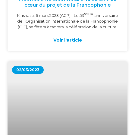
cœur du projet de la Francophonie
ème
Kinshasa, 6 mars 2023 (ACP).- Le 53
anniversaire
de l’Organisation internationale de la Francophonie
(OIF), se fêtera à travers la célébration de la culture,
selon l’annonce faite par la délégation générale de
cette structure, lors du lancement, lundi à Kinshasa,
Voir l'article
des activités relatives à cette célébration en
République démocratique du Congo, a constaté
l’ACP.
02/03/2023